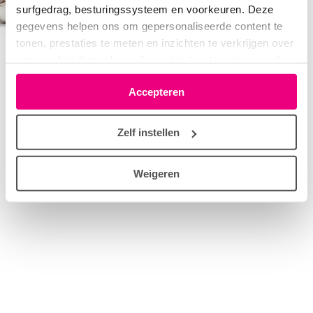
surfgedrag, besturingssysteem en voorkeuren. Deze
gegevens helpen ons om gepersonaliseerde content te
tonen, prestaties te meten en inzichten te verkrijgen over
onze websitebezoekers. Je kunt je toestemming op elk
moment wijzigen of intrekken via het cookie-icoontje
Accepteren
linksonder elke pagina. De lijst met partners is te vinden
in het tabblad “details”.
Zelf instellen
Weigeren