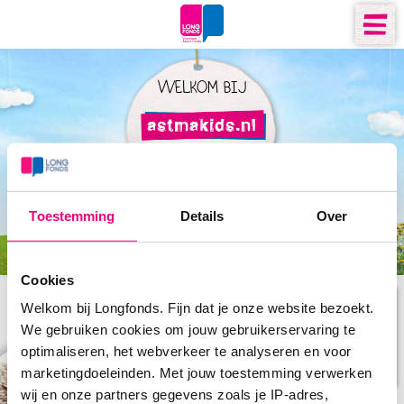
WELKOM BIJ
Toestemming
Details
Over
Cookies
Hallo, ik ben Prikkel! Op deze site ontdek je meer over
Welkom bij Longfonds. Fijn dat je onze website bezoekt.
astma. Test je kennis met 'n quiz of bekijk de filmpjes.
We gebruiken cookies om jouw gebruikerservaring te
optimaliseren, het webverkeer te analyseren en voor
START
marketingdoeleinden. Met jouw toestemming verwerken
wij en onze partners gegevens zoals je IP-adres,