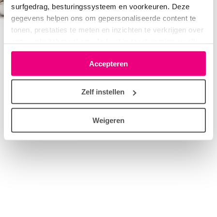
surfgedrag, besturingssysteem en voorkeuren. Deze
gegevens helpen ons om gepersonaliseerde content te
tonen, prestaties te meten en inzichten te verkrijgen over
onze websitebezoekers. Je kunt je toestemming op elk
moment wijzigen of intrekken via het cookie-icoontje
Accepteren
linksonder elke pagina. De lijst met partners is te vinden
in het tabblad “details”.
Zelf instellen
Weigeren