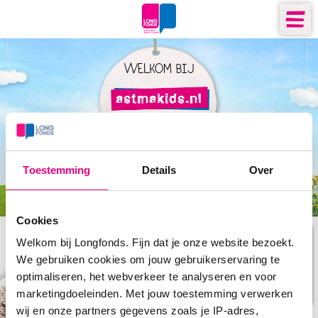
WELKOM BIJ
Toestemming
Details
Over
Cookies
Hallo, ik ben Prikkel! Op deze site ontdek je meer over
Welkom bij Longfonds. Fijn dat je onze website bezoekt.
astma. Test je kennis met 'n quiz of bekijk de filmpjes.
We gebruiken cookies om jouw gebruikerservaring te
optimaliseren, het webverkeer te analyseren en voor
START
marketingdoeleinden. Met jouw toestemming verwerken
wij en onze partners gegevens zoals je IP-adres,